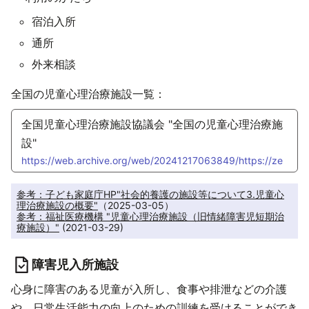
宿泊入所
通所
外来相談
全国の児童心理治療施設一覧：
全国児童心理治療施設協議会 "全国の児童心理治療施
設"
https://web.archive.org/web/20241217063849/https://ze
njishin.org/link.html
参考：子ども家庭庁HP"社会的養護の施設等について3.児童心
理治療施設の概要"
参考：福祉医療機構 "児童心理治療施設（旧情緒障害児短期治
療施設）"
 (2021-03-29)
障害児入所施設
心身に障害のある児童が入所し、食事や排泄などの介護
や、日常生活能力の向上のための訓練を受けることができ