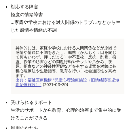
対応する障害
軽度の情緒障害
…家庭や学校における対人関係のトラブルなどから生
じた感情や情緒の不調
具体的には、家庭や学校における人間関係などが原因で
感情や情緒に不調をきたし、緘黙（かんもく：口を閉じ
て何もいわず、押しだまる）や不登校、反抗、乱暴、窃
盗、授業の妨害などの問題行動やチックや爪かみ、夜
尿、拒食などの神経性習癖などを有する児童を対象に各
種心理療法や生活指導、教育を行い、社会適応性を高め
ます。
出典：福祉医療機構 "児童心理治療施設（旧情緒障害児短
期治療施設）"
 (2021-03-29)
受けられるサポート
生活のサポートから教育、心理的治療まで集中的に受
けることができる
利用のかたち