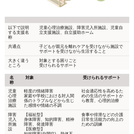
以下で説明
児童心理治療施設、障害児入所施設、児童自
する支援名
立支援施設、自立援助ホーム
称
共通点
子どもが親元を離れケアを受けながら施設で
サポートを受けながら生活すること
大きく違う
対象とする困りごと
ところ
受けられるサポート
名
対象
受けられるサポート
称
児童
軽度の情緒障害
社会適応性を高めるた
心理
家庭や学校における対人関
めの生活のサポートか
治療
係のトラブルなどから生じ
ら教育、心理的治療
施設
た感情や情緒の不調
障害
【福祉型】
食事や排泄などの介護
児入
身体障害、知的障害、精神
日常生活能力の向上の
所施
障害、発達障害
ための訓練
設
【医療型】
知的障害(自閉症)、肢体不