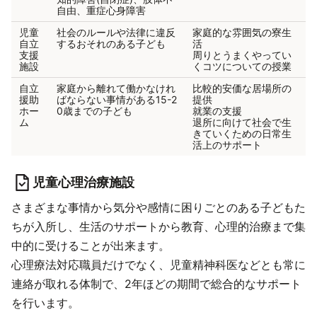
自由、重症心身障害
児童
社会のルールや法律に違反
家庭的な雰囲気の寮生
自立
するおそれのある子ども
活
支援
周りとうまくやってい
施設
くコツについての授業
自立
家庭から離れて働かなけれ
比較的安価な居場所の
援助
ばならない事情がある15-2
提供
ホー
0歳までの子ども
就業の支援
ム
退所に向けて社会で生
きていくための日常生
活上のサポート
児童心理治療施設
さまざまな事情から気分や感情に困りごとのある子どもた
ちが入所し、生活のサポートから教育、心理的治療まで集
中的に受けることが出来ます。
心理療法対応職員だけでなく、児童精神科医などとも常に
連絡が取れる体制で、2年ほどの期間で総合的なサポート
を行います。