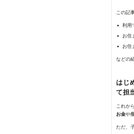
この記
利用
お住
お住
などの
はじ
て担
これか
お金
や
ただ、