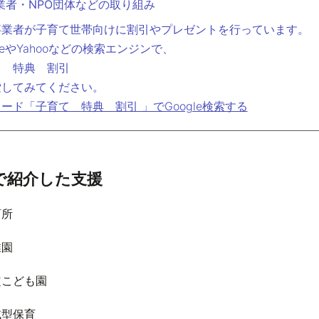
業者・NPO団体などの取り組み
事業者が子育て世帯向けに割引やプレゼントを行っています。
gleやYahooなどの検索エンジンで、
て 特典 割引
索してみてください。
ード「子育て 特典 割引 」でGoogle検索する
で紹介した支援
育所
稚園
定こども園
域型保育