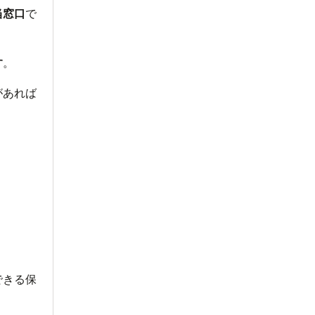
当窓口
で
す
。
があれば
できる保