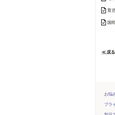
育
国
≪ 戻る
お悩
プラ
製品