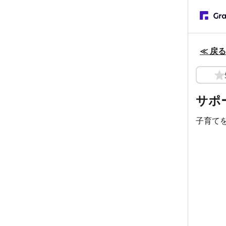
≪ 戻る
サポ
子育て