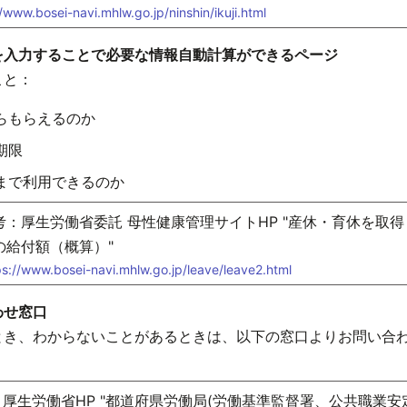
//www.bosei-navi.mhlw.go.jp/ninshin/ikuji.html
を入力することで必要な情報自動計算ができるページ
こと：
らもらえるのか
期限
まで利用できるのか
考：厚生労働省委託 母性健康管理サイトHP "産休・育休を取
の給付額（概算）"
ps://www.bosei-navi.mhlw.go.jp/leave/leave2.html
わせ窓口
とき、わからないことがあるときは、以下の窓口よりお問い合
厚生労働省HP "都道府県労働局(労働基準監督署、公共職業安