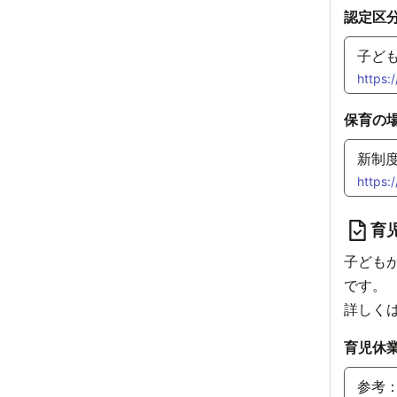
認定区
子ど
https:
hinsei
保育の
新制
https:
育
子ども
です。
詳しく
育児休
参考：