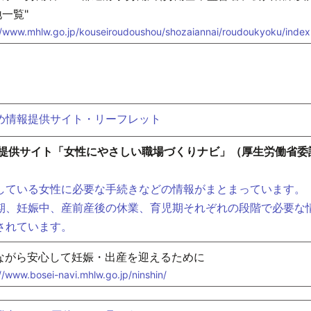
一覧"
//www.mhlw.go.jp/kouseiroudoushou/shozaiannai/roudoukyoku/index
め情報提供サイト・リーフレット
提供サイト「女性にやさしい職場づくりナビ」（厚生労働省委
している女性に必要な手続きなどの情報がまとまっています。
期、妊娠中、産前産後の休業、育児期それぞれの段階で必要な
されています。
ながら安心して妊娠・出産を迎えるために
//www.bosei-navi.mhlw.go.jp/ninshin/