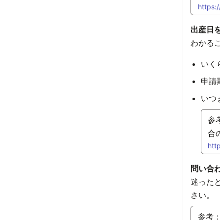
https:
出産日
わかる
いく
申請
いつ
参
合
htt
問い合
迷った
さい。
参考：