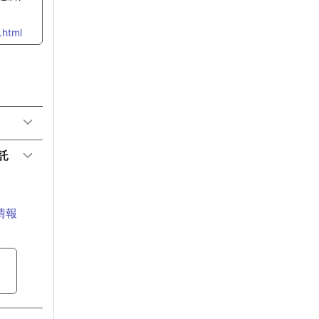
.html
託
情報