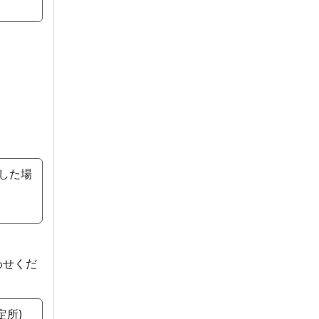
得した場
わせくだ
定所)