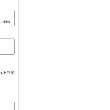
ushi/s
れる制度