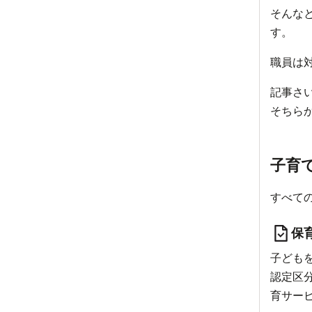
そんな
す。
職員は
記事さ
そちら
子育
すべて
保
子ども
認定区
育サー