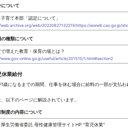
分について
も子育て本部「認定について」
//web.archive.org/web/20220827132219/https://www8.cao.go.jp/sho
do/sukusuku.html#nintei
場の種類について
度で増えた教育・保育の場とは？
//www.gov-online.go.jp/useful/article/201510/1.html#section2
児休業給付
が1歳になるまでの期間、仕事を休む場合に給料の一部が支払わ
は、以下のページに解説されています。
業制度の内容について
厚生労働省委託 母性健康管理サイトHP "育児休業"