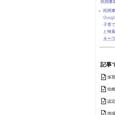
民間事
民間
Goo
子育
と検
キーワ
記事
保
幼
認
地