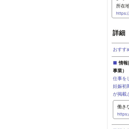
所在地
https:
詳細
おすす
■
情報
事業）
仕事を
妊娠初
が掲載
働き
https: