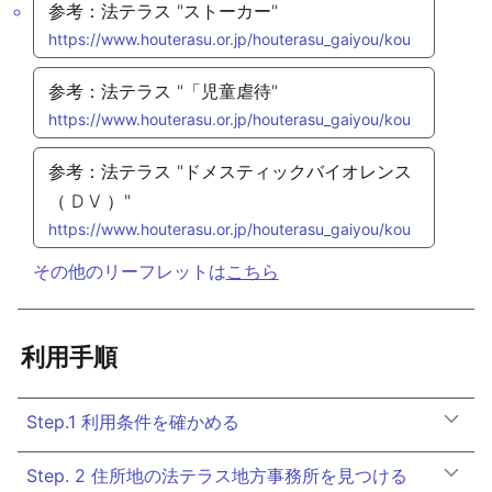
参考：法テラス "ストーカー"
https://www.houterasu.or.jp/houterasu_gaiyou/kou
hou/kankoubutsu/leaflet/index.files/20220401QA-
S.pdf
参考：法テラス "「児童虐待"
https://www.houterasu.or.jp/houterasu_gaiyou/kou
hou/kankoubutsu/leaflet/index.files/20220401QA-
J.pdf
参考：法テラス "ドメスティックバイオレンス
（ D V ）"
https://www.houterasu.or.jp/houterasu_gaiyou/kou
hou/kankoubutsu/leaflet/index.files/20220401QA-
DV.pdf
その他のリーフレットは
こちら
利用手順
Step.1 利用条件を確かめる
Step. 2 住所地の法テラス地方事務所を見つける