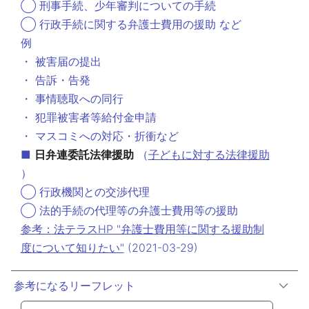
◯ 刑事手続、少年審判についての手続
◯ 行政手続に関する弁護士費用の援助 など
例
・ 被害届の提出
・ 告訴・告発
・ 事情聴取への同行
・ 犯罪被害者等給付金申請
・ マスコミへの対応・折衝など
■
日弁連委託法律援助
（
子どもに対する法律援助
）
◯ 行政機関との交渉代理
◯ 法的手続の代理等の弁護士費用等の援助
参考：法テラスHP "弁護士費用等に関する援助制
度について知りたい"
(2021-03-29)
参考になるリーフレット