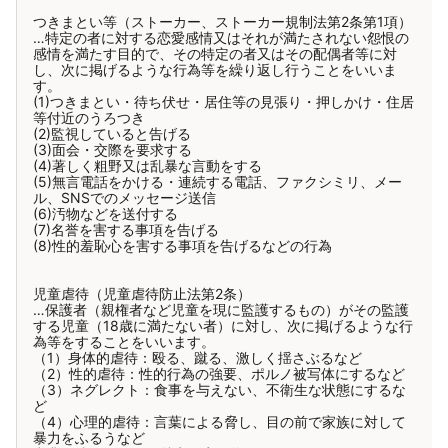
つきまとい等（ストーカー、ストーカー規制法第2条第1項）
…特定の者に対する恋愛感情又はそれが満たされない怨恨の
感情を満たす目的で、その特定の者又はその配偶者等に対
し、次に掲げるような行為等を繰り返し行うことをいいま
す。
(1)つきまとい・待ち伏せ・居住等の見張り・押しかけ・住居
等付近のうろつき
(2)監視していると告げる
(3)面会・交際を要求する
(4)著しく粗野又は乱暴な言動をする
(5)無言電話をかける・連続する電話、ファクシミリ、メー
ル、SNSでのメッセージ送信
(6)汚物などを送付する
(7)名誉を害する事項を告げる
(8)性的羞恥心を害する事項を告げるなどの行為
児童虐待（児童虐待防止法第2条）
…保護者（親権者など児童を現に監護するもの）がその監護
する児童（18歳に満たない者）に対し、次に掲げるような行
為等をすることをいいます。
（1）身体的虐待：殴る、蹴る、激しく揺さぶるなど
（2）性的虐待：性的行為の強要、ポルノ被写体にするなど
（3）ネグレクト：食事を与えない、不衛生な状態にするな
ど
（4）心理的虐待：言葉による脅し、目の前で家族に対して
暴力をふるうなど