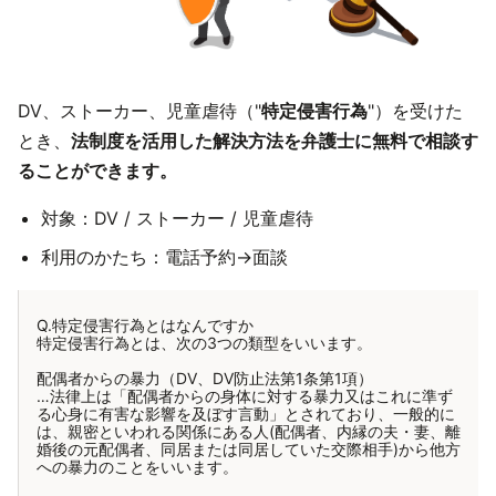
DV、ストーカー、児童虐待（"
特定侵害行為
"）を受けた
とき、
法制度を活用した解決方法を弁護士に無料で相談す
ることができます。
対象：DV / ストーカー / 児童虐待
利用のかたち：電話予約→面談
Q.特定侵害行為とはなんですか
特定侵害行為とは、次の3つの類型をいいます。
配偶者からの暴力（DV、DV防止法第1条第1項）
…法律上は「配偶者からの身体に対する暴力又はこれに準ず
る心身に有害な影響を及ぼす言動」とされており、一般的に
は、親密といわれる関係にある人(配偶者、内縁の夫・妻、離
婚後の元配偶者、同居または同居していた交際相手)から他方
への暴力のことをいいます。