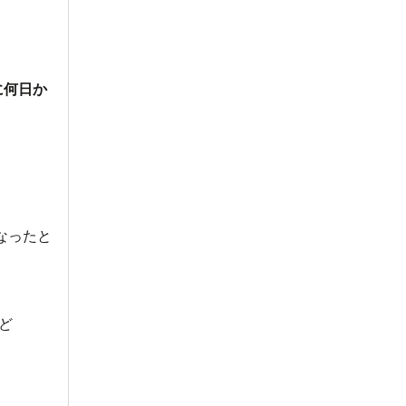
に何日か
なったと
ど