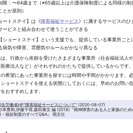
制限：〜64歳まで（※65歳以上は介護保険制度による同様の制
ことが原則）
ョートステイ】は《
障害福祉サービス
》に属するサービスのひ
サービスと組み合わせて使うことができる
【ショートステイ】という支援でも、提供している事業所ごと
る病気や障害、雰囲気やルールがかなり異なる
由は、行政から依頼を受けたさまざまな事業所（社会福祉法人や
、医療法人など）がそれぞれのかたちで提供しているからです
分の希望にあった事業所を探すには時間や手間がかかります。
にショートステイを使える状態にしておくには、早めのお問い
学をおすすめします。
生労働省HP"障害福祉サービスについて"
 (2020-08-07)

杉本豊和,伊藤千尋,森田康文 編 (2018)『精神障害のある人と家族のため
・福祉制度のすべてQ&A』 萌文社