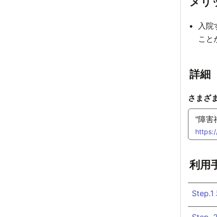
メリ
入院
こと
詳細
さまざ
"障害
https:
利用
Step
Ste