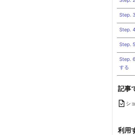
Ste
Ste
Ste
Ste
する
記事
シ
利用