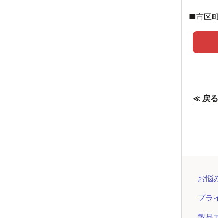
■市区
≪ 戻る
お悩
プラ
製品