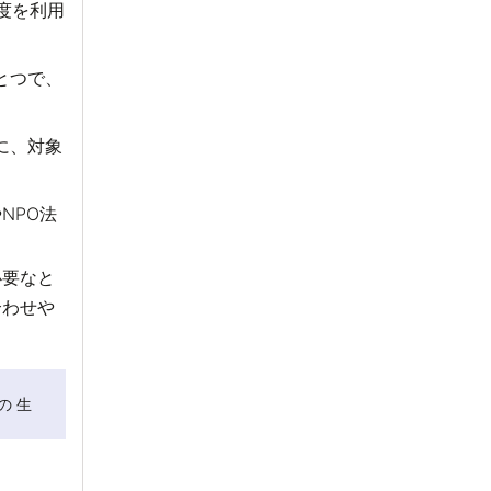
度を利用
とつで、
に、対象
NPO法
。
必要なと
合わせや
の 生