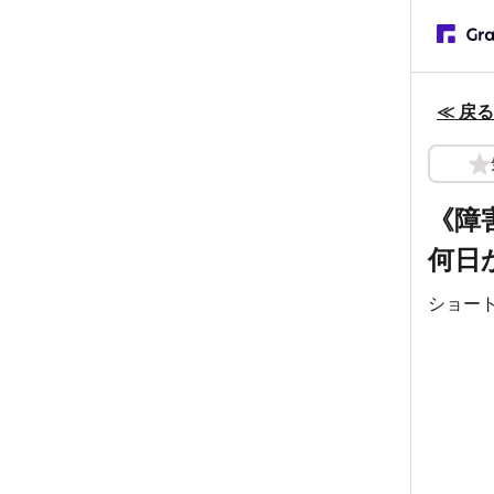
≪ 戻る
《障
何日
ショー