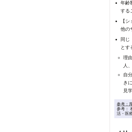
年齢
する
【シ
他の
同じ
とす
理
人
自
き
見
参考：厚
参考： 
活・医療