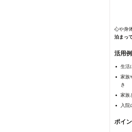
心や身
泊まっ
活用例
生活
家族
き
家族
入院
ポイン