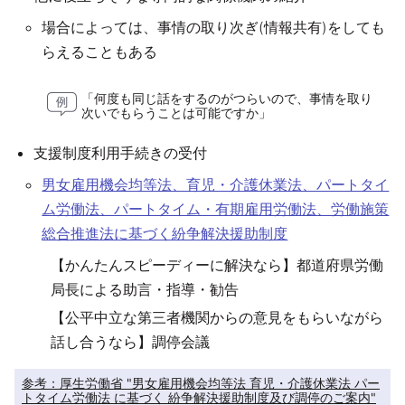
場合によっては、事情の取り次ぎ(情報共有)をしても
らえることもある
「何度も同じ話をするのがつらいので、事情を取り
次いでもらうことは可能ですか」
支援制度利用手続きの受付
男女雇用機会均等法、育児・介護休業法、パートタイ
ム労働法、パートタイム・有期雇用労働法、労働施策
総合推進法に基づく紛争解決援助制度
【かんたんスピーディーに解決なら】都道府県労働
局長による助言・指導・勧告
【公平中立な第三者機関からの意見をもらいながら
話し合うなら】調停会議
参考：厚生労働省 "男女雇用機会均等法 育児・介護休業法 パー
トタイム労働法 に基づく 紛争解決援助制度及び調停のご案内"