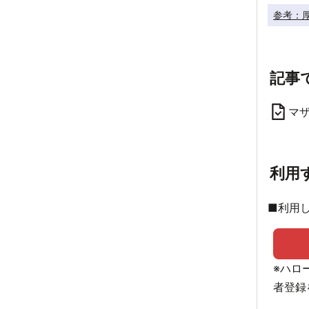
参考：厚
記事
マ
利用
■利用
※ハロ
者登録