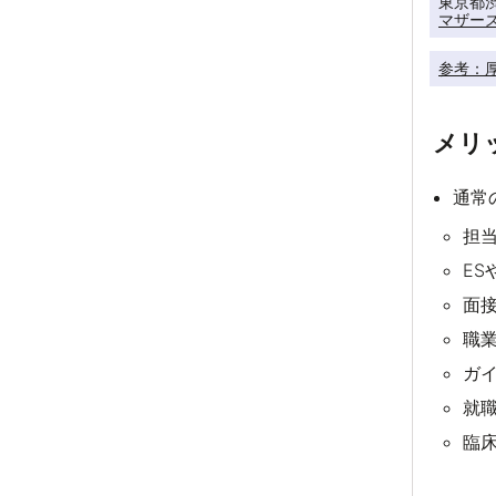
マザー
参考：厚
メリ
通常
担
E
面
職
ガ
就
臨