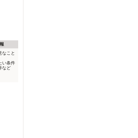
報
意なこと
たい条件
件など