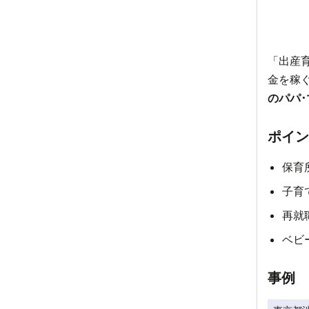
「出産
金を稼
のパパ
ポイン
保育
子育
再就
ベビ
事例