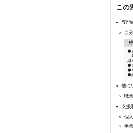
この
専門
自
●
雇
継
●
●
●
他に
職
支援
個
事