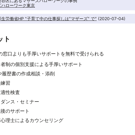
ズハローワーク東京
生労働省HP "子育て中の仕事探しは"マザーズ" で"
 (2020-07-04)
ット
の窓口よりも手厚いサポートを無料で受けられる
当者制の個別支援による手厚いサポート
Sや履歴書の作成相談・添削
接練習
業適性検査
イダンス・セミナー
職後のサポート
床心理士によるカウンセリング