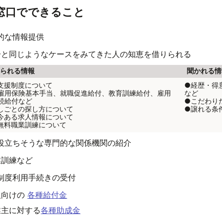
窓口でできること
的な情報提供
分と同じようなケースをみてきた人の知恵を借りられる
得られる情報
聞かれる情
支援制度について
●経歴・得
用保険基本手当、就職促進給付、教育訓練給付、雇用
など
続給付など
●こだわり
しごとの探し方について
●譲れる条
今ある求人情報について
無料職業訓練について
役立ちそうな専門的な関係機関の紹介
業訓練など
制度利用手続きの受付
人向けの
各種給付金
業主に対する
各種助成金