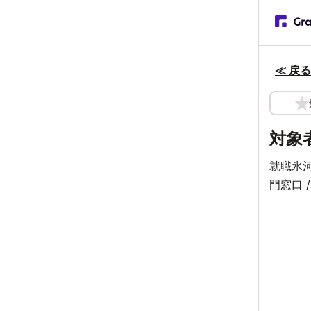
≪ 戻る
対象
就職氷
門窓口 