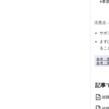
※事
注意点
サポ
まず
るこ
参考：厚
参考：厚
記事
就
就