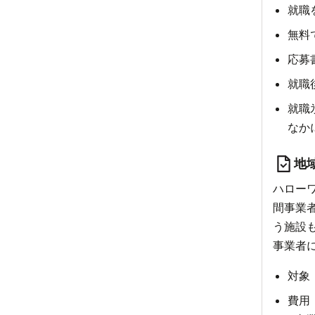
就職
無料
応募
就職
就職
なか
地
ハロー
間事業
う施設
事業者
対象
費用