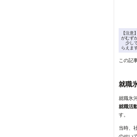
【注意
がむずか
　少し
らえま
この記
就職
就職氷
就職活
す。
当時、
のせい