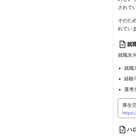
されて
そのた
れてい
就
就職氷
就職
経験
選考
厚生
https:
ハ