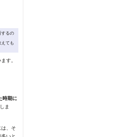
断するの
教えても
います。
た時期に
しま
には、そ
が多いと