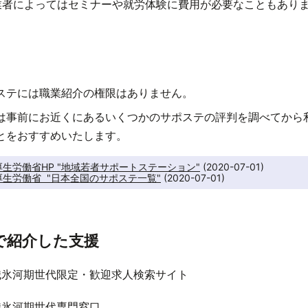
業者によってはセミナーや就労体験に費用が必要なこともあり
：
ステには職業紹介の権限はありません。
は事前にお近くにあるいくつかのサポステの評判を調べてから
とをおすすめいたします。
生労働省HP "地域若者サポートステーション"
生労働省  "日本全国のサポステ一覧"
 (2020-07-01) 
で紹介した支援
職氷河期世代限定・歓迎求人検索サイト
職氷河期世代専門窓口