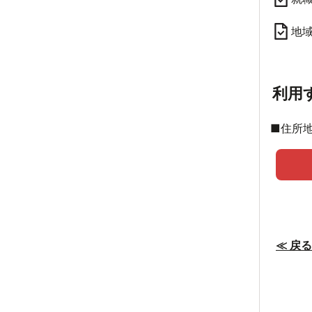
地
利用
■住所
≪ 戻る