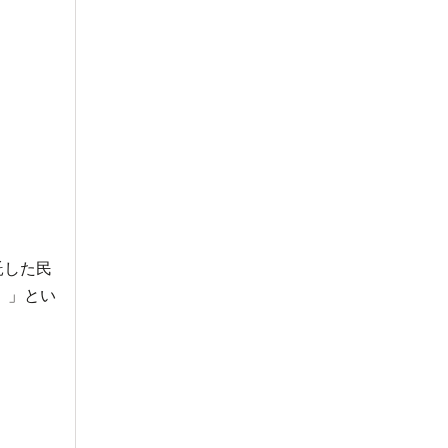
託した民
）」とい